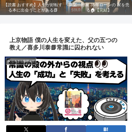
【読書 おすすめ】人生が好転す
新築一軒家 35年ローンの 家を売
る本に出会うことがある📗
る🏠️【完結】
上京物語 僕の人生を変えた、父の五つの
教え／喜多川泰📗常識に囚われない
📝 くろさら学習メモ