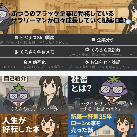
📘 ビジナスSkill図鑑
🏢 企業分析
📘 ビジナスSkill図鑑 難しそうに見えるビジネススキルも、構造化して分解すれば実はカンタン！いろんなスキルの組み合わせだということがわかると思います このカテゴリでは仕事のスキルを“ナスでもわかる”レベルで図解＆やさしく柔らかく解説していきます🍆
💥 くろさら教訓録
📝 くろさら学習メモ
ブラック企業に勤続15年、ベテランエリート社畜サラリーマンの経験を活かした日記です📗
🤖 AI効率化
☕ お知らせ・雑記
ＣｈａｔＧＰＴと会話してブラック企業での疲れを癒やしたり、自己成長のための知見を広げる💻
ブラック企業で働いてても息抜きしたい。。。
ブラック企業サラリーマンが考
くろさら のプロフィール
える「社畜とは？」