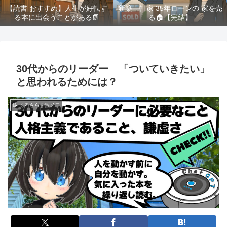
【読書 おすすめ】人生が好転す
新築一軒家 35年ローンの 家を売
る本に出会うことがある📗
る🏠️【完結】
30代からのリーダー 「ついていきたい」
と思われるためには？
📝 くろさら学習メモ