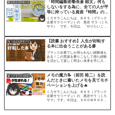
「時間編集術📚長倉 顕太」何も
📝 くろさら学習メモ
ね📝実はこんな人たち...
しないをする為に、全ての人が平
等に持っている資産『時間』の使
い方を真剣に考える🔜まず『能
くろサラこんにちは、ＢＫＳ（ブラック
力』へ投資せよ⏰
企業サラリーマン）の 黒衣 サラ（くろ
サラ） です。今日は、「やりたいこ
と」が見つかる時間編集術📚の著者：長
倉 顕太さんが提唱されている、4つの資
産と2つの時間を使って人生を変えるにつ
【読書 おすすめ】人生が好転す
📝 くろさら学習メモ
いて、簡単にまとめた...
る本に出会うことがある📗
ブラック企業でしか得られない経験値も
ある！この荒波を乗りこなして得た経験
を活かして楽しく明るい未来を手に入れ
るのだ！あなたは人生を変えるような本
にであったことはありますか？良書と出
会うと読んでいて震える感覚がある。そ
メモの魔力📝（前田 裕二）を読
📘 ビジナスSkill図鑑
んな良い本の一部をまとめ...
んだときに書いたメモを見てモチ
ベーションを上げる🔥
くろサラこんにちは、ＢＫＳ（ブラック
企業サラリーマン）の 黒衣サラ（くろ
サラ）です。今日は、ＳＨＯＷＲＯＯＭ
社長の前田裕二さんの著書『メモの魔
力』を読み返してモチベーションを上げ
た話です。結論、圧倒的なモチベーショ