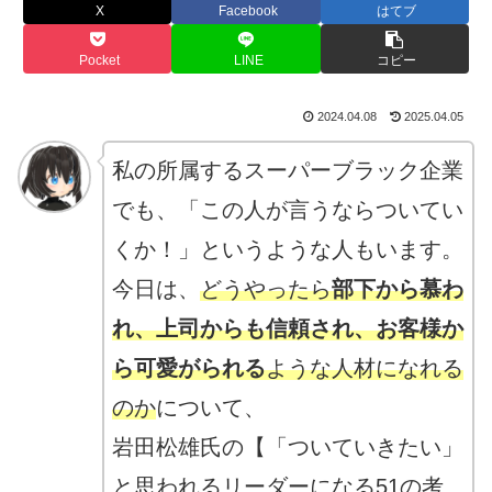
X
Facebook
はてブ
Pocket
LINE
コピー
2024.04.08
2025.04.05
私の所属するスーパーブラック企業
でも、「この人が言うならついてい
くか！」というような人もいます。
今日は、
どうやったら
部下から慕わ
れ、上司からも信頼され、お客様か
ら可愛がられる
ような人材になれる
のか
について、
岩田松雄氏の【「ついていきたい」
と思われるリーダーになる51の考