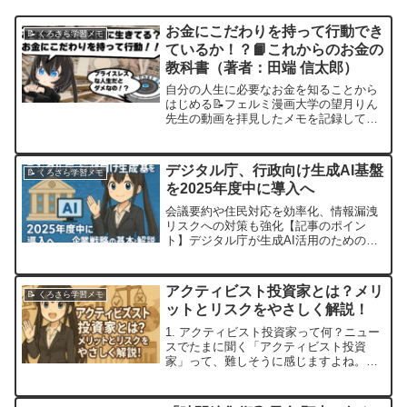
お金にこだわりを持って行動でき
📝 くろさら学習メモ
ているか！？📙これからのお金の
教科書（著者：田端 信太郎）
自分の人生に必要なお金を知ることから
はじめる📝フェルミ漫画大学の望月りん
先生の動画を拝見したメモを記録してお
きます。「これからのお金の教科書」
は、収の伸びしろがケタ違いになる視点
を田端氏の幅広い知見から示唆していま
デジタル庁、行政向け生成AI基盤
📝 くろさら学習メモ
す。田端氏はNTTデータ、...
を2025年度中に導入へ
会議要約や住民対応を効率化、情報漏洩
リスクへの対策も強化【記事のポイン
ト】デジタル庁が生成AI活用のための行
政専用AI基盤を構築へ議事録作成、統計
調査、住民対応など業務効率化に活用
「チャットGPT」「Claude」などのAIモ
アクティビスト投資家とは？メリ
📝 くろさら学習メモ
デルを採用予定...
ットとリスクをやさしく解説！
1. アクティビスト投資家って何？ニュー
スでたまに聞く「アクティビスト投資
家」って、難しそうに感じますよね。昨
日書いた記事、「しまむら株が25年ぶり
高値更新！何が起きたの？理由と今後の
注目ポイント」にも出てきたワードです