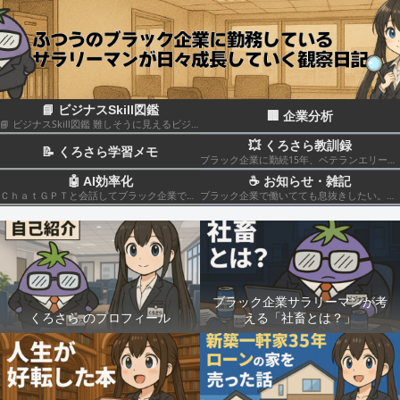
📘 ビジナスSkill図鑑
🏢 企業分析
📘 ビジナスSkill図鑑 難しそうに見えるビジネススキルも、構造化して分解すれば実はカンタン！いろんなスキルの組み合わせだということがわかると思います このカテゴリでは仕事のスキルを“ナスでもわかる”レベルで図解＆やさしく柔らかく解説していきます🍆
💥 くろさら教訓録
📝 くろさら学習メモ
ブラック企業に勤続15年、ベテランエリート社畜サラリーマンの経験を活かした日記です📗
🤖 AI効率化
☕ お知らせ・雑記
ＣｈａｔＧＰＴと会話してブラック企業での疲れを癒やしたり、自己成長のための知見を広げる💻
ブラック企業で働いてても息抜きしたい。。。
ブラック企業サラリーマンが考
くろさら のプロフィール
える「社畜とは？」