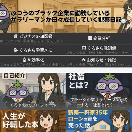
📘 ビジナスSkill図鑑
🏢 企業分析
📘 ビジナスSkill図鑑 難しそうに見えるビジネススキルも、構造化して分解すれば実はカンタン！いろんなスキルの組み合わせだということがわかると思います このカテゴリでは仕事のスキルを“ナスでもわかる”レベルで図解＆やさしく柔らかく解説していきます🍆
💥 くろさら教訓録
📝 くろさら学習メモ
ブラック企業に勤続15年、ベテランエリート社畜サラリーマンの経験を活かした日記です📗
🤖 AI効率化
☕ お知らせ・雑記
ＣｈａｔＧＰＴと会話してブラック企業での疲れを癒やしたり、自己成長のための知見を広げる💻
ブラック企業で働いてても息抜きしたい。。。
ブラック企業サラリーマンが考
くろさら のプロフィール
える「社畜とは？」