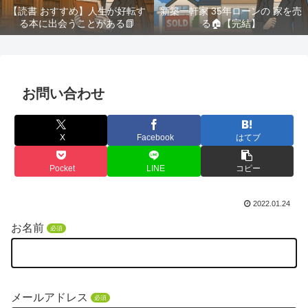
【読書 おすすめ】人生が好転す
新築一軒家 35年ローンの 家を売
る本に出会うことがある📗
る🏠️【完結】
お問い合わせ
X
Facebook
はてブ
Pocket
LINE
コピー
2022.01.24
お名前
必須
メールアドレス
必須