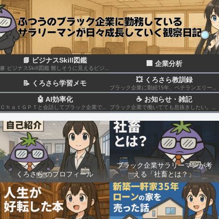
📘 ビジナスSkill図鑑
🏢 企業分析
📘 ビジナスSkill図鑑 難しそうに見えるビジネススキルも、構造化して分解すれば実はカンタン！いろんなスキルの組み合わせだということがわかると思います このカテゴリでは仕事のスキルを“ナスでもわかる”レベルで図解＆やさしく柔らかく解説していきます🍆
💥 くろさら教訓録
📝 くろさら学習メモ
ブラック企業に勤続15年、ベテランエリート社畜サラリーマンの経験を活かした日記です📗
🤖 AI効率化
☕ お知らせ・雑記
ＣｈａｔＧＰＴと会話してブラック企業での疲れを癒やしたり、自己成長のための知見を広げる💻
ブラック企業で働いてても息抜きしたい。。。
ブラック企業サラリーマンが考
くろさら のプロフィール
える「社畜とは？」