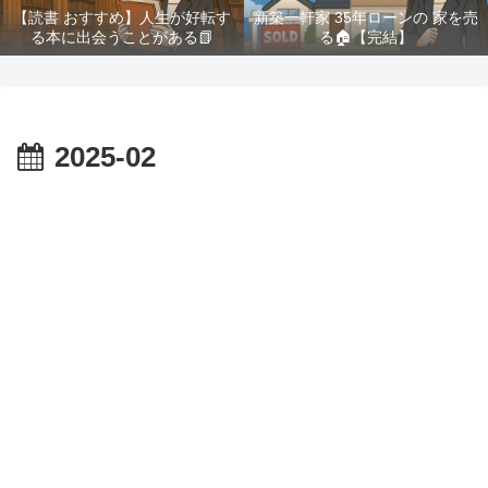
【読書 おすすめ】人生が好転す
新築一軒家 35年ローンの 家を売
る本に出会うことがある📗
る🏠️【完結】
2025-02