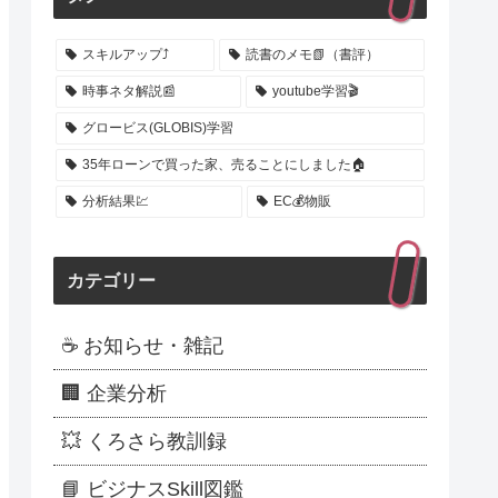
スキルアップ⤴️
読書のメモ📗（書評）
時事ネタ解説📰
youtube学習🎬
グロービス(GLOBIS)学習
35年ローンで買った家、売ることにしました🏠
分析結果💹
EC💰️物販
カテゴリー
☕ お知らせ・雑記
🏢 企業分析
💥 くろさら教訓録
📘 ビジナスSkill図鑑