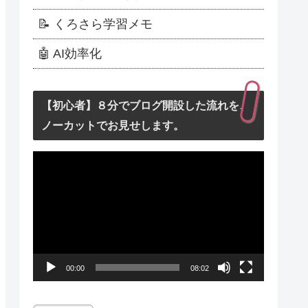
📝 くろさら学習メモ
🤖 AI効率化
【初心者】８分でブログ開設した流れを、
ノーカットでお見せします。
動
画
プ
レ
ー
00:00
08:02
ヤ
ー