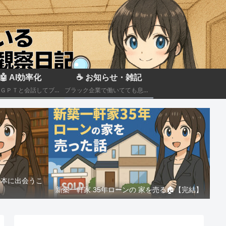
🤖 AI効率化
☕ お知らせ・雑記
ＣｈａｔＧＰＴと会話してブラック企業での疲れを癒やしたり、自己成長のための知見を広げる💻
ブラック企業で働いてても息抜きしたい。。。
る本に出会うこ
新築一軒家 35年ローンの 家を売る🏠️【完結】