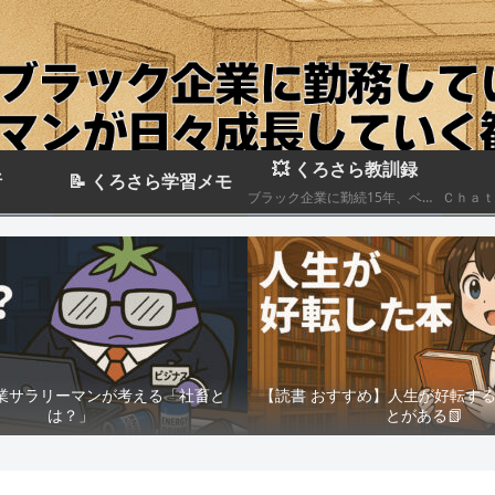
💥 くろさら教訓録
析
📝 くろさら学習メモ
ブラック企業に勤続15年、ベテランエリート社畜サラリーマンの経験を活かした日記です📗
業サラリーマンが考える「社畜と
【読書 おすすめ】人生が好転す
は？」
とがある📗