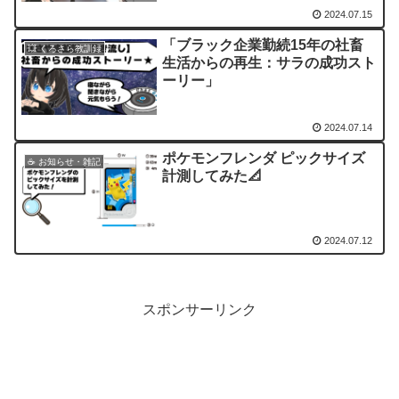
2024.07.15
「ブラック企業勤続15年の社畜
💥 くろさら教訓録
生活からの再生：サラの成功スト
ーリー」
2024.07.14
ポケモンフレンダ ピックサイズ
☕ お知らせ・雑記
計測してみた📐
2024.07.12
スポンサーリンク