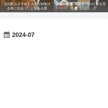
【読書 おすすめ】人生が好転す
新築一軒家 35年ローンの 家を売
る本に出会うことがある📗
る🏠️【完結】
2024-07