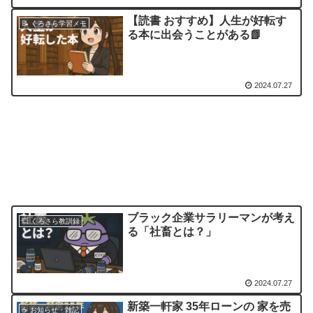
【読書 おすすめ】人生が好転す
📝 くろさら学習メモ
る本に出会うことがある📗
2024.07.27
ブラック企業サラリーマンが考え
💥 くろさら教訓録
る「社畜とは？」
2024.07.27
新築一軒家 35年ローンの 家を売
☕ お知らせ・雑記