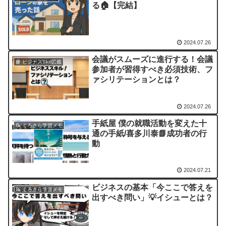
る🏠️【完結】
2024.07.26
会議がスムーズに進行する！会議
📘 ビジナスSkill図鑑
参加者が習得すべき必須技術、フ
ァシリテーションとは？
2024.07.26
手紙屋 僕の就職活動を変えた十
📝 くろさら学習メモ
通の手紙/喜多川泰📗成功者の行
動
2024.07.21
ビジネスの基本「今ここで答えを
📝 くろさら学習メモ
出すべき問い」💡イシューとは？