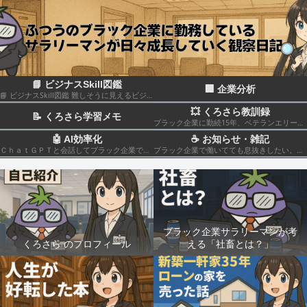
📘 ビジナスSkill図鑑
🏢 企業分析
📘 ビジナスSkill図鑑 難しそうに見えるビジネススキルも、構造化して分解すれば実はカンタン！いろんなスキルの組み合わせだということがわかると思います このカテゴリでは仕事のスキルを“ナスでもわかる”レベルで図解＆やさしく柔らかく解説していきます🍆
💥 くろさら教訓録
📝 くろさら学習メモ
ブラック企業に勤続15年、ベテランエリート社畜サラリーマンの経験を活かした日記です📗
🤖 AI効率化
☕ お知らせ・雑記
ＣｈａｔＧＰＴと会話してブラック企業での疲れを癒やしたり、自己成長のための知見を広げる💻
ブラック企業で働いてても息抜きしたい。。。
ブラック企業サラリーマンが考
くろさら のプロフィール
える「社畜とは？」