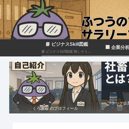
📘 ビジナスSkill図鑑
🏢 企業分
📘 ビジナスSkill図鑑 難しそうに見えるビジネススキルも、構造化して分解すれば実はカンタン！いろんなスキルの組み合わせだということがわかると思います このカテゴリでは仕事のスキルを“ナスでもわかる”レベルで図解＆やさしく柔らかく解説していきます🍆
ブラック企
くろさら のプロフィール