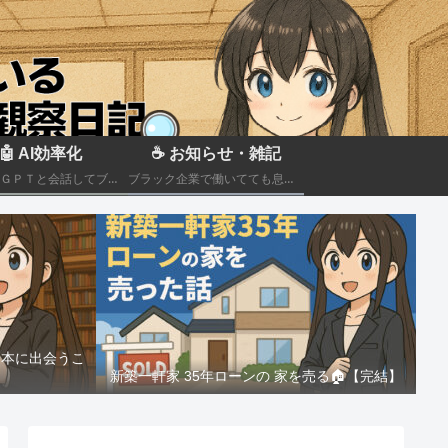
🤖 AI効率化
☕ お知らせ・雑記
ＣｈａｔＧＰＴと会話してブラック企業での疲れを癒やしたり、自己成長のための知見を広げる💻
ブラック企業で働いてても息抜きしたい。。。
る本に出会うこ
新築一軒家 35年ローンの 家を売る🏠️【完結】