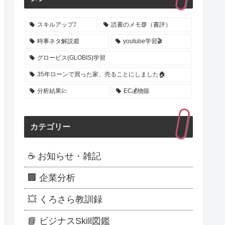
スキルアップ⤴️
読書のメモ📗（書評）
時事ネタ解説📰
youtube学習🎬
グロービス(GLOBIS)学習
35年ローンで買った家、売ることにしました🏠
分析結果💹
EC💰️物販
カテゴリー
☕ お知らせ・雑記
🏢 企業分析
💥 くろさら教訓録
📘 ビジナスSkill図鑑