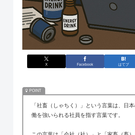
X
Facebook
はてブ
「社畜（しゃちく）」という言葉は、日本
働を強いられる社員を指す言葉です。
この言葉は「会社（社）」と「家畜（畜）