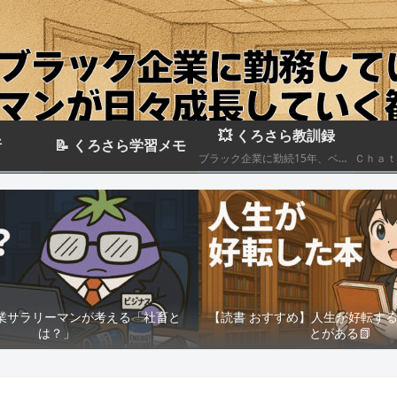
💥 くろさら教訓録
析
📝 くろさら学習メモ
ブラック企業に勤続15年、ベテランエリート社畜サラリーマンの経験を活かした日記です📗
業サラリーマンが考える「社畜と
【読書 おすすめ】人生が好転す
は？」
とがある📗