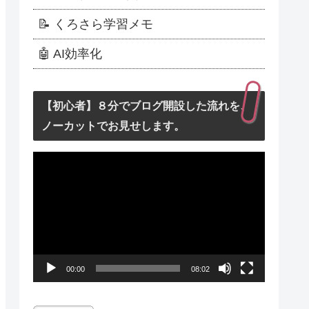
📝 くろさら学習メモ
🤖 AI効率化
【初心者】８分でブログ開設した流れを、
ノーカットでお見せします。
動
画
プ
レ
ー
00:00
08:02
ヤ
ー