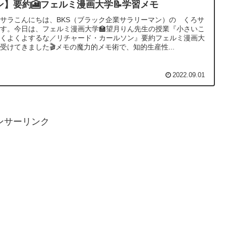
ン】要約🎦フェルミ漫画大学📝学習メモ
サラこんにちは、BKS（ブラック企業サラリーマン）の くろサ
す。今日は、フェルミ漫画大学🏫望月りん先生の授業『小さいこ
にくよくよするな／リチャード・カールソン』要約フェルミ漫画大
受けてきました🎬メモの魔力的メモ術で、知的生産性...
2022.09.01
ンサーリンク