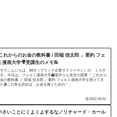
 これからのお金の教科書 / 田端 信太郎 」要約 フェ
ミ漫画大学🎥受講生のメモ📝
サラこんにちは、BKS（ブラック企業サラリーマン）の くろサ
す。今日は、フェルミ漫画大学🏫望月りん先生の授業『 これから
金の教科書 ／ 田端 信太郎 』要約 フェルミ漫画大学を受けてき
た🎬この本を読めば、お金を稼ぐための ”...
2022.09.02
小さいことにくよくよするな／リチャード・カール