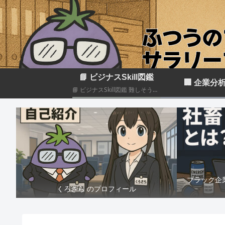
📘 ビジナスSkill図鑑
🏢 企業分
📘 ビジナスSkill図鑑 難しそうに見えるビジネススキルも、構造化して分解すれば実はカンタン！いろんなスキルの組み合わせだということがわかると思います このカテゴリでは仕事のスキルを“ナスでもわかる”レベルで図解＆やさしく柔らかく解説していきます🍆
ブラック企
くろさら のプロフィール