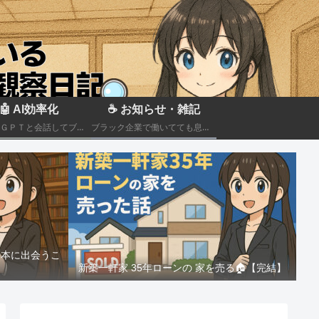
🤖 AI効率化
☕ お知らせ・雑記
ＣｈａｔＧＰＴと会話してブラック企業での疲れを癒やしたり、自己成長のための知見を広げる💻
ブラック企業で働いてても息抜きしたい。。。
る本に出会うこ
新築一軒家 35年ローンの 家を売る🏠️【完結】