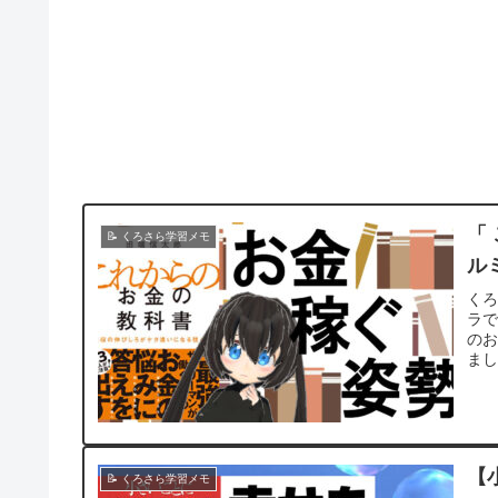
「
📝 くろさら学習メモ
ル
くろ
ラで
のお
まし
【
📝 くろさら学習メモ