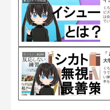
イ
📘 ビジナスSkill図鑑
く
ビ
は会
てい
「
💥 くろさら教訓録
大
くろ
ラで
い練
本を