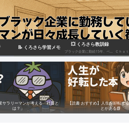
💥 くろさら教訓録
析
📝 くろさら学習メモ
ブラック企業に勤続15年、ベテランエリート社畜サラリーマンの経験を活かした日記です📗
業サラリーマンが考える「社畜と
【読書 おすすめ】人生が好転す
は？」
とがある📗