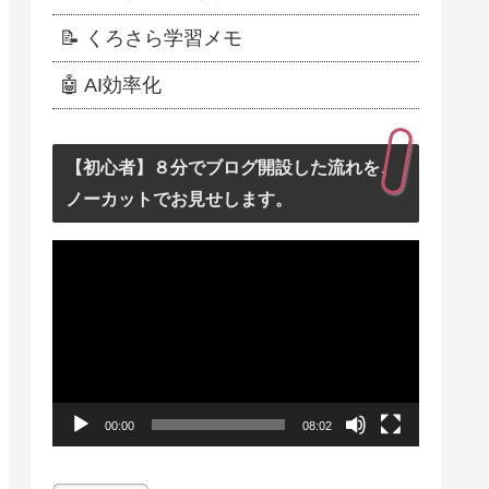
📝 くろさら学習メモ
🤖 AI効率化
【初心者】８分でブログ開設した流れを、
ノーカットでお見せします。
動
画
プ
レ
ー
00:00
08:02
ヤ
ー