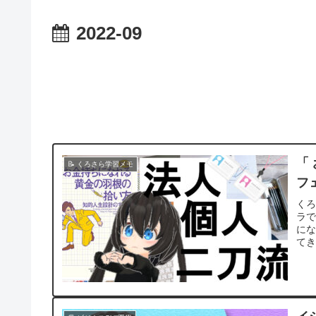
2022-09
「
📝 くろさら学習メモ
フ
くろ
ラで
にな
てき