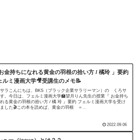
 お金持ちになれる黄金の羽根の拾い方 / 橘玲 」要約
ェルミ漫画大学🎥受講生のメモ📝￼
サラこんにちは、BKS（ブラック企業サラリーマン）の くろサ
す。今日は、フェルミ漫画大学🏫望月りん先生の授業『 お金持ち
れる黄金の羽根の拾い方 / 橘 玲 』要約 フェルミ漫画大学を受け
ました🎬この本を読めば、黄金の羽根 ＝...
2022.09.06