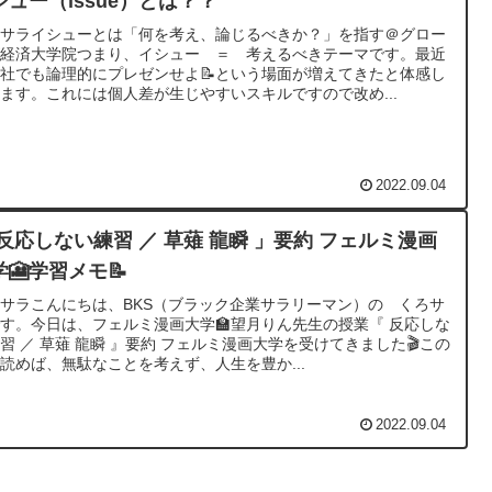
シュー（issue）とは？？
ろサライシューとは「何を考え、論じるべきか？」を指す＠グロー
ズ経済大学院つまり、イシュー ＝ 考えるべきテーマです。最近
社でも論理的にプレゼンせよ📝という場面が増えてきたと体感し
ます。これには個人差が生じやすいスキルですので改め...
2022.09.04
 反応しない練習 ／ 草薙 龍瞬 」要約 フェルミ漫画
学🎦学習メモ📝
サラこんにちは、BKS（ブラック企業サラリーマン）の くろサ
す。今日は、フェルミ漫画大学🏫望月りん先生の授業『 反応しな
習 ／ 草薙 龍瞬 』要約 フェルミ漫画大学を受けてきました🎬この
読めば、無駄なことを考えず、人生を豊か...
2022.09.04