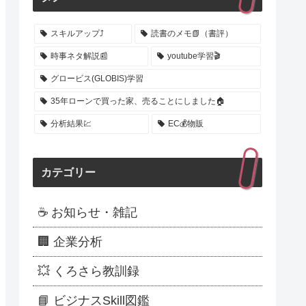
スキルアップ⤴️
読書のメモ📗（書評）
時事ネタ解説📰
youtube学習🎬
グロービス(GLOBIS)学習
35年ローンで買った家、売ることにしました🏠
分析結果💹
EC💰️物販
カテゴリー
☕ お知らせ・雑記
🏢 企業分析
💥 くろさら教訓録
📘 ビジナスSkill図鑑