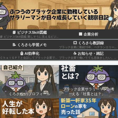
📘 ビジナスSkill図鑑
🏢 企業分析
📘 ビジナスSkill図鑑 難しそうに見えるビジネススキルも、構造化して分解すれば実はカンタン！いろんなスキルの組み合わせだということがわかると思います このカテゴリでは仕事のスキルを“ナスでもわかる”レベルで図解＆やさしく柔らかく解説していきます🍆
💥 くろさら教訓録
📝 くろさら学習メモ
ブラック企業に勤続15年、ベテランエリート社畜サラリーマンの経験を活かした日記です📗
🤖 AI効率化
☕ お知らせ・雑記
ＣｈａｔＧＰＴと会話してブラック企業での疲れを癒やしたり、自己成長のための知見を広げる💻
ブラック企業で働いてても息抜きしたい。。。
ブラック企業サラリーマンが考
くろさら のプロフィール
える「社畜とは？」