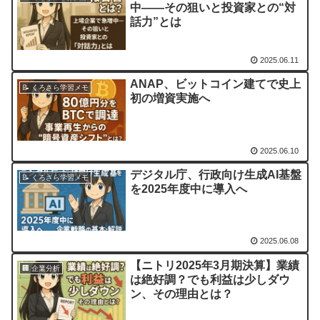
中――その狙いと投資家との“対
話力”とは
2025.06.11
ANAP、ビットコイン建てで史上
📝 くろさら学習メモ
初の増資実施へ
2025.06.10
デジタル庁、行政向け生成AI基盤
📝 くろさら学習メモ
を2025年度中に導入へ
2025.06.08
【ニトリ2025年3月期決算】業績
🏢 企業分析
は絶好調？でも利益は少しダウ
ン、その理由とは？