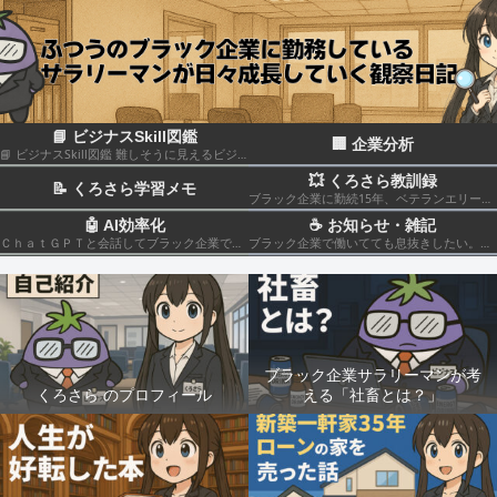
📘 ビジナスSkill図鑑
🏢 企業分析
📘 ビジナスSkill図鑑 難しそうに見えるビジネススキルも、構造化して分解すれば実はカンタン！いろんなスキルの組み合わせだということがわかると思います このカテゴリでは仕事のスキルを“ナスでもわかる”レベルで図解＆やさしく柔らかく解説していきます🍆
💥 くろさら教訓録
📝 くろさら学習メモ
ブラック企業に勤続15年、ベテランエリート社畜サラリーマンの経験を活かした日記です📗
🤖 AI効率化
☕ お知らせ・雑記
ＣｈａｔＧＰＴと会話してブラック企業での疲れを癒やしたり、自己成長のための知見を広げる💻
ブラック企業で働いてても息抜きしたい。。。
ブラック企業サラリーマンが考
くろさら のプロフィール
える「社畜とは？」