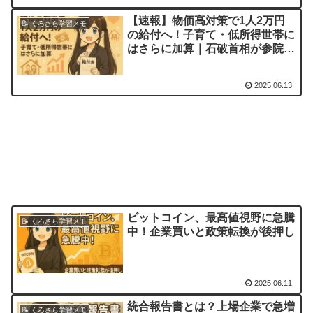
【速報】物価高対策で1人2万円
📝 くろさら学習メモ
の給付へ！子育て・低所得世帯に
はさらに加算｜石破首相が参院選
公約に明記
2025.06.13
ビットコイン、最高値視野に急騰
📝 くろさら学習メモ
中！企業買いと政策転換が後押し
2025.06.11
統合報告書とは？上場企業で急増
📝 くろさら学習メモ