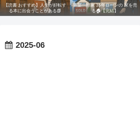
【読書 おすすめ】人生が好転す
新築一軒家 35年ローンの 家を売
る本に出会うことがある📗
る🏠️【完結】
2025-06