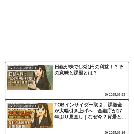
日銀が株で1.8兆円の利益！？そ
📝 くろさら学習メモ
の意味と課題とは？
2025.06.23
TOBインサイダー取引、課徴金
📝 くろさら学習メモ
が大幅引き上げへ 金融庁が17
年ぶり見直し｜なぜ今？背景と影
響を解説
2025.06.16