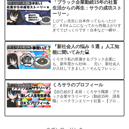
「ブラック企業勤続15年の社畜
💥 くろさら教訓録
（七つの習慣📚スティーヴン・R・コビ
生活からの再生：サラの成功スト
ー）この考え方を無意識下で体得してい
ーリー」
れば、ブラック企業での日常的な横暴で
理不尽な会話からスッ…っと、降りるこ
じぴてぃ先生に台本作ってもらったけ
とができるでしょう
ど、4.0オムニになってから性能上がりす
ぎててびっくりです！台本など一瞬やで
📝序章：「崩壊の時」黒衣サラは、15年
間もの間、同じブラック企業で働き続け
てきた。毎日のように続く長時間労働と
『新社会人の悩み ５選 』人工知
💥 くろさら教訓録
上司の無理難題に耐え...
能に聞いてみた💻
くろサラ私の所属するブラック企業に
も、新年度から社tik… 元い、新社会人
が入社してきました！そんなフレッシュ
な社会人の悩みについて、ブラック企業
に染まりきった私の肌感覚ではわからな
いことが多いので、今日もじぴてぃ先生
くろサラのプロフィール
💥 くろさら教訓録
（ChatGPT）に聞...
【自己紹介】名前：くろサラ職業：ブラ
ック企業サラリーマン（勤続15年、課長
職）～ベテランエリート社畜～【ブログ
のテーマ】テーマ：『楽しく人生を生き
る』ブログ名：ＢＫＳブロ
グ ※Ｂ（ブラック）Ｋ（企
業）Ｓ（サラリーマン）※目的：日々...