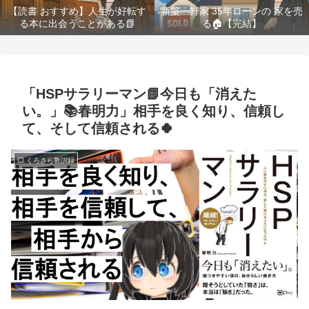
【読書 おすすめ】人生が好転す
新築一軒家 35年ローンの 家を売
る本に出会うことがある📗
る🏠️【完結】
「HSPサラリーマン📗今日も「消えた
い。」📚春明力」相手を良く知り、信頼し
て、そして信頼される🍀
💥 くろさら教訓録