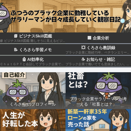
📘 ビジナスSkill図鑑
🏢 企業分析
📘 ビジナスSkill図鑑 難しそうに見えるビジネススキルも、構造化して分解すれば実はカンタン！いろんなスキルの組み合わせだということがわかると思います このカテゴリでは仕事のスキルを“ナスでもわかる”レベルで図解＆やさしく柔らかく解説していきます🍆
💥 くろさら教訓録
📝 くろさら学習メモ
ブラック企業に勤続15年、ベテランエリート社畜サラリーマンの経験を活かした日記です📗
🤖 AI効率化
☕ お知らせ・雑記
ＣｈａｔＧＰＴと会話してブラック企業での疲れを癒やしたり、自己成長のための知見を広げる💻
ブラック企業で働いてても息抜きしたい。。。
ブラック企業サラリーマンが考
くろさら のプロフィール
える「社畜とは？」