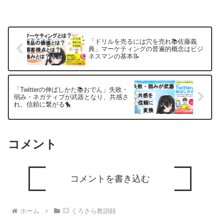
「ドリルを売るには穴を売れ📚佐藤義
典」マーケティングの普遍的概念はビジ
ネスマンの基本📝
「Twitterの伸ばしかた📚おでん」失敗・
弱み・ネガティブが武器となり、共感さ
れ、信頼に繋がる🐤
コメント
コメントを書き込む
ホーム
💥 くろさら教訓録