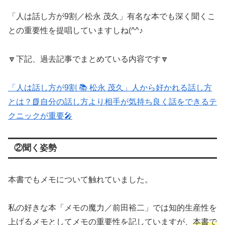
「人は話し方が9割／松永 茂久」有名な本でも深く聞くこ
との重要性を提唱していますしね(^^♪
🔽下記、過去記事でまとめている内容です🔽
「人は話し方が9割 📚 松永 茂久」人から好かれる話し方
とは？📗自分の話し方より相手が気持ち良く話をできるテ
クニックが重要🎤
②聞く姿勢
本書でもメモについて触れていました。
私の好きな本「メモの魔力／前田裕二」では知的生産性を
上げるメモとしてメモの重要性を記していますが、
本書で