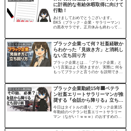
に計画的な有給休暇取得に向けて
行動！
あけましておめでとうございます。
BKS（ブラック・企業・サラリーマン）
の黒衣サラです。正月休みも終わってし
まいましたね。久しぶりに休むと「サザ
エさん症候群」発病しますね。また社畜
に戻って痛覚無くなるまで身体慣らさな
ブラック企業って何？社畜経験か
💥 くろさら教訓録
いとうまく働けなさそう、っ...
らわかった「見抜き方」と消耗し
ない立ち回り方
ブラック企業とは…「ブラック企業」と
いう言葉はよく聞きますが、実際に 何を
もってブラックと言うのか を説明できる
人は意外と多くありません。・今の職場
はブラックなのか・自分が甘いだけなの
か・このまま続けて大丈夫なのかそんな
ブラック企業勤続15年🏢ベテラ
💥 くろさら教訓録
モヤモヤを抱えながら...
ン社畜エリートサラリーマンが推
奨する『会話から降りる』立ち回
り術📗
今日はタイトルの通り、ブラック企業15
年勤続のベテラン社畜エリートサラリー
マン（ながい！ｗｗｗ）のおすすめの立
ち回り術『会話から降りる』を紹介して
いきます。この立ち回り術の背景にある
基本概念は、Ｗｉｎ－Ｗｉｎ を考える