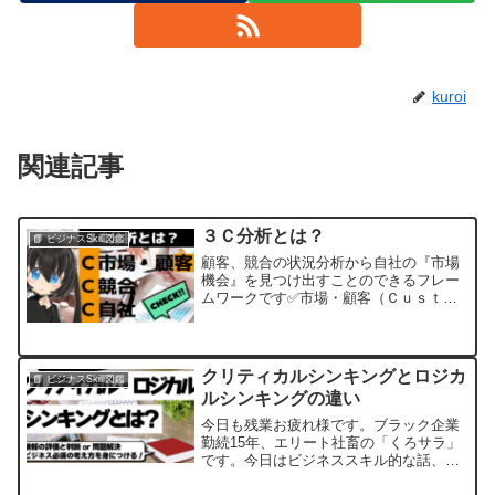
kuroi
関連記事
３Ｃ分析とは？
📘 ビジナスSkill図鑑
顧客、競合の状況分析から自社の『市場
機会』を見つけ出すことのできるフレー
ムワークです✅市場・顧客（Ｃｕｓｔｏ
ｍｅｒ）✅競合（Ｃｏｍｐｅｔｉｔｏ
ｒ）✅自社（Ｃｏｍｐａｎｙ）上記3つの
属性の頭文字を取って”３Ｃ”分析といい
ます。自社、内部だけを...
クリティカルシンキングとロジカ
📘 ビジナスSkill図鑑
ルシンキングの違い
今日も残業お疲れ様です。ブラック企業
勤続15年、エリート社畜の「くろサラ」
です。今日はビジネススキル的な話、
「クリティカルシンキングとロジカルシ