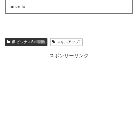
amzn.to
📘 ビジナスSkill図鑑
スキルアップ⤴️
スポンサーリンク