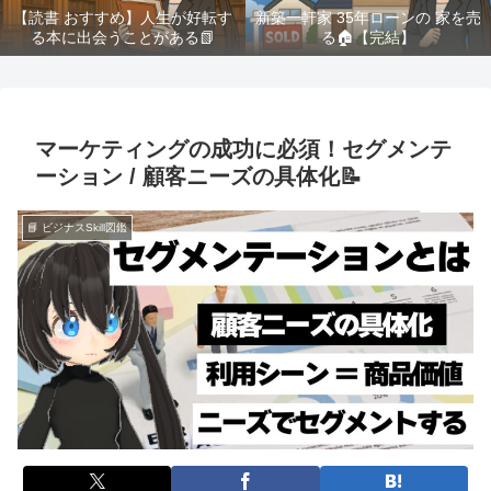
【読書 おすすめ】人生が好転す
新築一軒家 35年ローンの 家を売
る本に出会うことがある📗
る🏠️【完結】
マーケティングの成功に必須！セグメンテ
ーション / 顧客ニーズの具体化📝
📘 ビジナスSkill図鑑