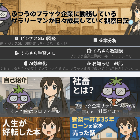
📘 ビジナスSkill図鑑
🏢 企業分析
📘 ビジナスSkill図鑑 難しそうに見えるビジネススキルも、構造化して分解すれば実はカンタン！いろんなスキルの組み合わせだということがわかると思います このカテゴリでは仕事のスキルを“ナスでもわかる”レベルで図解＆やさしく柔らかく解説していきます🍆
💥 くろさら教訓録
📝 くろさら学習メモ
ブラック企業に勤続15年、ベテランエリート社畜サラリーマンの経験を活かした日記です📗
🤖 AI効率化
☕ お知らせ・雑記
ＣｈａｔＧＰＴと会話してブラック企業での疲れを癒やしたり、自己成長のための知見を広げる💻
ブラック企業で働いてても息抜きしたい。。。
ブラック企業サラリーマンが考
くろさら のプロフィール
える「社畜とは？」