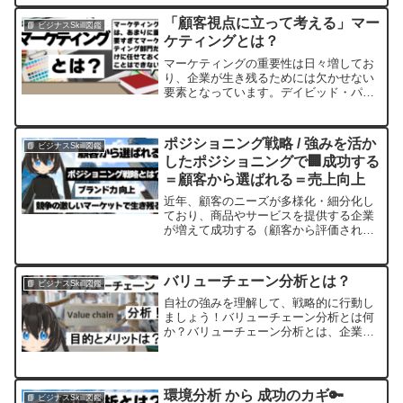
ンキング」について記事をまとめていき
ます。クリティカルシンキングもロジカ
「顧客視点に立って考える」マー
📘 ビジナスSkill図鑑
ルシンキングも思考術とし...
ケティングとは？
マーケティングの重要性は日々増してお
り、企業が生き残るためには欠かせない
要素となっています。デイビッド・パッ
カードは「マーケティングは、あまりに
重要すぎて、マーケティング部門だけに
任せておくことはできない」と述べてい
ポジショニング戦略 / 強みを活か
📘 ビジナスSkill図鑑
ます。この記事では、現代...
したポジショニングで🏢成功する
＝顧客から選ばれる＝売上向上
近年、顧客のニーズが多様化・細分化し
ており、商品やサービスを提供する企業
が増えて成功する（顧客から評価され
る）= 売上UPためには強みを活かした差
別化が欠かせません。その差別化を実現
する手法として「ポジショニング」とい
バリューチェーン分析とは？
📘 ビジナスSkill図鑑
う重要な概念があります...
自社の強みを理解して、戦略的に行動し
ましょう！バリューチェーン分析とは何
か？バリューチェーン分析とは、企業が
商品やサービスを提供するまでに必要
な、あらゆるプロセスを分析すること
で、価値を最大化するための戦略的分析
手法です。商品やサービスを提...
環境分析 から 成功のカギ🔑
📘 ビジナスSkill図鑑