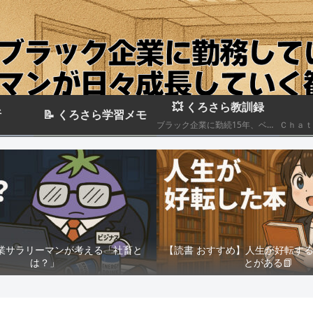
💥 くろさら教訓録
析
📝 くろさら学習メモ
ブラック企業に勤続15年、ベテランエリート社畜サラリーマンの経験を活かした日記です📗
業サラリーマンが考える「社畜と
【読書 おすすめ】人生が好転す
は？」
とがある📗