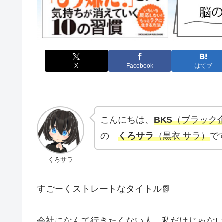
X
Facebook
はてブ
こんにちは、
BKS
（ブラック
の
くろサラ
（黒衣 サラ）
で
くろサラ
すごーくストレートなタイトル📗
会社になんて行きたくない人、私だけじゃな