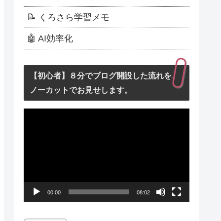
📝 くろさら学習メモ
🤖 AI効率化
【初心者】８分でブログ開設した流れを、
ノーカットでお見せします。
動
画
プ
レ
ー
00:00
08:02
ヤ
ー