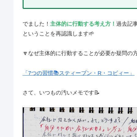
でました！
主体的に行動する考え方！
過去記
ということを再認識します🌱
🔽なぜ主体的に行動することが必要か疑問の方
「7つの習慣📚スティーブン・R・コビィー」
さて、いつもの汚いメモです📝