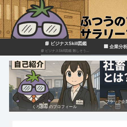
📘 ビジナスSkill図鑑
🏢 企業分
📘 ビジナスSkill図鑑 難しそうに見えるビジネススキルも、構造化して分解すれば実はカンタン！いろんなスキルの組み合わせだということがわかると思います このカテゴリでは仕事のスキルを“ナスでもわかる”レベルで図解＆やさしく柔らかく解説していきます🍆
ブラック企
くろさら のプロフィール