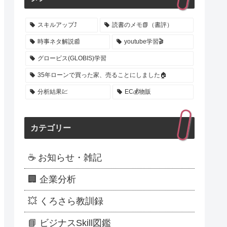
スキルアップ⤴️
読書のメモ📗（書評）
時事ネタ解説📰
youtube学習🎬
グロービス(GLOBIS)学習
35年ローンで買った家、売ることにしました🏠
分析結果💹
EC💰️物販
カテゴリー
☕ お知らせ・雑記
🏢 企業分析
💥 くろさら教訓録
📘 ビジナスSkill図鑑