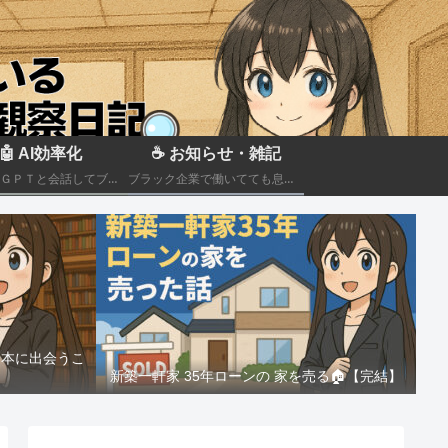
🤖 AI効率化
☕ お知らせ・雑記
ＣｈａｔＧＰＴと会話してブラック企業での疲れを癒やしたり、自己成長のための知見を広げる💻
ブラック企業で働いてても息抜きしたい。。。
る本に出会うこ
新築一軒家 35年ローンの 家を売る🏠️【完結】