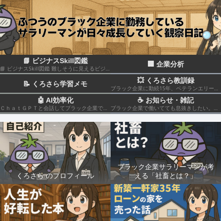
📘 ビジナスSkill図鑑
🏢 企業分析
📘 ビジナスSkill図鑑 難しそうに見えるビジネススキルも、構造化して分解すれば実はカンタン！いろんなスキルの組み合わせだということがわかると思います このカテゴリでは仕事のスキルを“ナスでもわかる”レベルで図解＆やさしく柔らかく解説していきます🍆
💥 くろさら教訓録
📝 くろさら学習メモ
ブラック企業に勤続15年、ベテランエリート社畜サラリーマンの経験を活かした日記です📗
🤖 AI効率化
☕ お知らせ・雑記
ＣｈａｔＧＰＴと会話してブラック企業での疲れを癒やしたり、自己成長のための知見を広げる💻
ブラック企業で働いてても息抜きしたい。。。
ブラック企業サラリーマンが考
くろさら のプロフィール
える「社畜とは？」