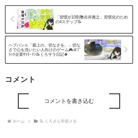
「習慣が10割📚吉井雅之」習慣化のため
の4ステップ📝
ヘブバン⚔「最上の、切なさを。」切な
さで心を洗いたい人向けのゲーム🎮＠ﾌﾞ
ﾗｯｸ企業ｻﾗﾘｰﾏﾝ📝くろサラ日記🍀
コメント
コメントを書き込む
ホーム
📝 くろさら学習メモ