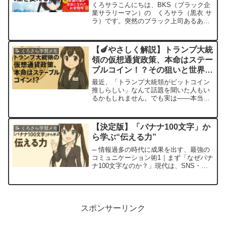
をお助けする📝
くろサラこんにちは、BKS（ブラック企
業サラリーマン）の くろサラ（黒衣 サ
ラ）です。突然のブラック上司あるあ
る！笑✅上司の口癖が「俺は聞いてね
え」✅思い込みで人の評価し、目に見え
る数値は見ていない✅自分の思いつきで
【🍆やさしく解説】トランプ大統
📝 くろさら学習メモ
人の時間を奪いに来る✅会...
領の仮想通貨政策、本命はステー
ブルコイン！？その狙いと世界へ
の影響とは
最近、「トランプ大統領がビットコイン
推しらしい」なんて話題を聞いた人もい
るかもしれません。でも実は――本当に
重視しているのは“ステーブルコイン”と
いう、もっと安定した仮想通貨なので
す。この記事では、• ステーブルコイン
【決定版】「バナナ100文字」か
📝 くろさら学習メモ
ってなに？• トランプ...
ら学ぶ“伝える力”
─ 情報過多の時代に成果を出す、最強の
コミュニケーション術1｜まず「なぜバナ
ナ100文字なのか？」現代は、SNS・動
画・ニュースなど、1日に入ってくる情報
量が“江戸時代の1年分”とも言われる超情
報過多社会。そんな時代に必要なのは
――「制限の...
スポンサーリンク