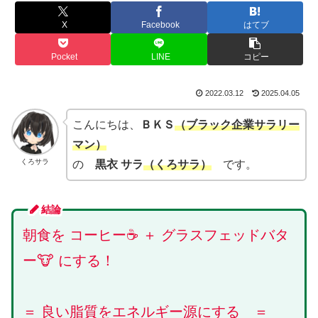
X
Facebook
はてブ
Pocket
LINE
コピー
2022.03.12
2025.04.05
こんにちは、
ＢＫＳ
（ブラック企業サラリー
マン）
くろサラ
の
黒衣 サラ
（くろサラ）
です。
結論
朝食を コーヒー☕ ＋ グラスフェッドバタ
ー🐮 にする！
＝ 良い脂質をエネルギー源にする ＝