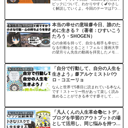
ピックについて、わかりやすく🍆やさし
く解説していくよ。今回のテーマは7つ！
どれも「ネット通販」や「AI」「テクノ
ロジーの進化」に関係がある内容だか
ら、ぜひチェックしてね！① Temu（テ
本当の幸せの意味📗今日、誰のた
📝 くろさら学習メモ
ィームー...
めに生きる？（著者：ひすいこう
たろう・SHOGEN）
心の余裕を持って、自分も相手も幸せに
なる行動をとること！フェルミ漫画大学
の望月りん先生の動画を拝見したメモを
記録しておきます。「今日、誰のために
生きる？」は、ひすいこたろうとペンキ
画家のSHOGENによる著書に基づきアフ
「自分で行動して、自分の人生を
📝 くろさら学習メモ
リカの文事村での生活...
生きよう」📗アルケミスト/パウ
ロ・コエーリョ
なんと世界で5番目に読まれている本なん
です！ストーリー性があって楽しく読み
進めることができる本です📗そして、本
質的なことがわかりやすく書いてあるの
で、主人公の思いと合わせて理解するこ
とができます✅️主体的に行動することが
「凡人くんの人生革命📚ヒトデ」
📝 くろさら学習メモ
重要✅️自分の人生を...
ブログを学習のアウトプットの場
として活用し、同じ悩みを持つ人