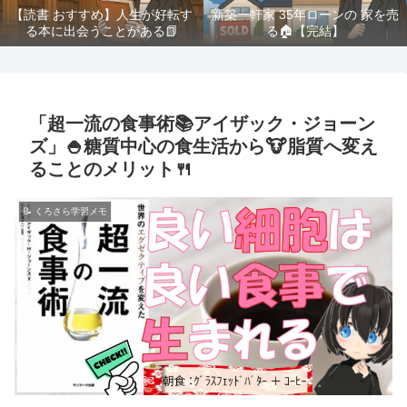
【読書 おすすめ】人生が好転す
新築一軒家 35年ローンの 家を売
る本に出会うことがある📗
る🏠️【完結】
「超一流の食事術📚アイザック・ジョーン
ズ」🍚糖質中心の食生活から🐮脂質へ変え
ることのメリット🍴
📝 くろさら学習メモ