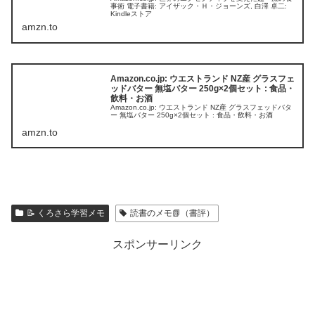
事術 電子書籍: アイザック・Ｈ・ジョーンズ, 白澤 卓二:
Kindleストア
amzn.to
Amazon.co.jp: ウエストランド NZ産 グラスフェ
ッドバター 無塩バター 250g×2個セット : 食品・
飲料・お酒
Amazon.co.jp: ウエストランド NZ産 グラスフェッドバタ
ー 無塩バター 250g×2個セット : 食品・飲料・お酒
amzn.to
📝 くろさら学習メモ
読書のメモ📗（書評）
スポンサーリンク