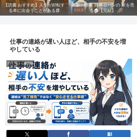
【読書 おすすめ】人生が好転す
新築一軒家 35年ローンの 家を売
る本に出会うことがある📗
る🏠️【完結】
仕事の連絡が遅い人ほど、相手の不安を増
やしている
💥 くろさら教訓録