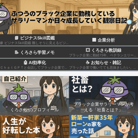
📘 ビジナスSkill図鑑
🏢 企業分析
📘 ビジナスSkill図鑑 難しそうに見えるビジネススキルも、構造化して分解すれば実はカンタン！いろんなスキルの組み合わせだということがわかると思います このカテゴリでは仕事のスキルを“ナスでもわかる”レベルで図解＆やさしく柔らかく解説していきます🍆
💥 くろさら教訓録
📝 くろさら学習メモ
ブラック企業に勤続15年、ベテランエリート社畜サラリーマンの経験を活かした日記です📗
🤖 AI効率化
☕ お知らせ・雑記
ＣｈａｔＧＰＴと会話してブラック企業での疲れを癒やしたり、自己成長のための知見を広げる💻
ブラック企業で働いてても息抜きしたい。。。
ブラック企業サラリーマンが考
くろさら のプロフィール
える「社畜とは？」