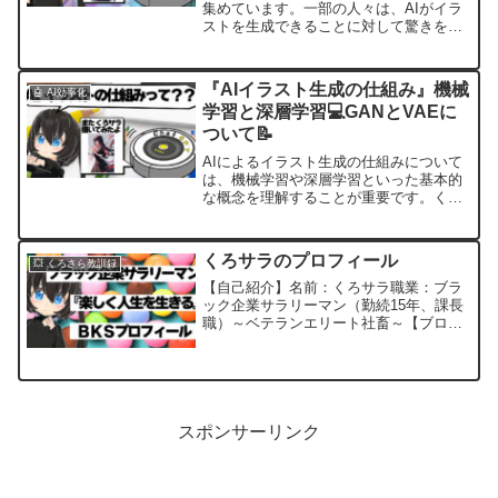
集めています。一部の人々は、AIがイラ
ストを生成できることに対して驚きを持
つ一方で、他の人々はAIがクリエイティ
ブな表現をする能力を信じられないかも
しれません。くろサラなぜAIがイラスト
『AIイラスト生成の仕組み』機械
🤖 AI効率化
を生成できるので...
学習と深層学習💻GANとVAEに
ついて📝
AIによるイラスト生成の仕組みについて
は、機械学習や深層学習といった基本的
な概念を理解することが重要です。くろ
サラ以前の日記で「深層学習」について
触れましたが、今回は更に深掘りしてい
きます📝じぴてぃ先生人工知能は学習と
くろサラのプロフィール
💥 くろさら教訓録
分析と実行、効果検証を...
【自己紹介】名前：くろサラ職業：ブラ
ック企業サラリーマン（勤続15年、課長
職）～ベテランエリート社畜～【ブログ
のテーマ】テーマ：『楽しく人生を生き
る』ブログ名：ＢＫＳブロ
グ ※Ｂ（ブラック）Ｋ（企
業）Ｓ（サラリーマン）※目的：日々...
スポンサーリンク