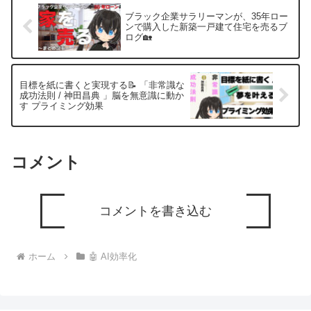
ブラック企業サラリーマンが、35年ロー
ンで購入した新築一戸建て住宅を売るブ
ログ🏡
目標を紙に書くと実現する📝 「非常識な
成功法則 / 神田昌典 」脳を無意識に動か
す プライミング効果
コメント
コメントを書き込む
ホーム
🤖 AI効率化