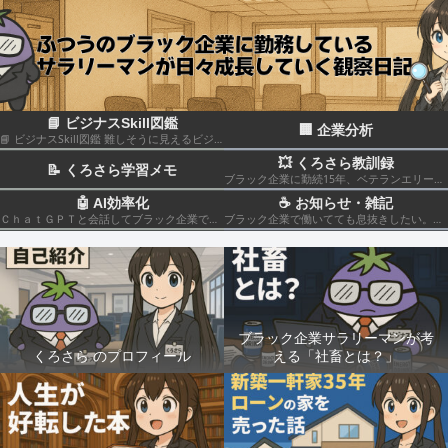
📘 ビジナスSkill図鑑
🏢 企業分析
📘 ビジナスSkill図鑑 難しそうに見えるビジネススキルも、構造化して分解すれば実はカンタン！いろんなスキルの組み合わせだということがわかると思います このカテゴリでは仕事のスキルを“ナスでもわかる”レベルで図解＆やさしく柔らかく解説していきます🍆
💥 くろさら教訓録
📝 くろさら学習メモ
ブラック企業に勤続15年、ベテランエリート社畜サラリーマンの経験を活かした日記です📗
🤖 AI効率化
☕ お知らせ・雑記
ＣｈａｔＧＰＴと会話してブラック企業での疲れを癒やしたり、自己成長のための知見を広げる💻
ブラック企業で働いてても息抜きしたい。。。
ブラック企業サラリーマンが考
くろさら のプロフィール
える「社畜とは？」