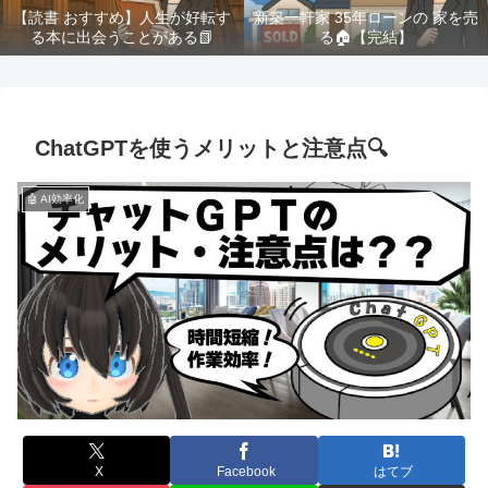
【読書 おすすめ】人生が好転す
新築一軒家 35年ローンの 家を売
る本に出会うことがある📗
る🏠️【完結】
ChatGPTを使うメリットと注意点🔍
🤖 AI効率化
X
Facebook
はてブ