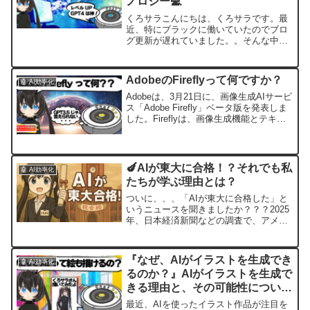
ノロジー💻
くろサラこんにちは、くろサラです。最
近、特にブラックに働いていたのでブロ
グ更新が遅れていました。。そんな中、
仕事を効率化するためにChatGPT3.5から
4へアップグレードしました。記事にまと
めておきます。じぴてぃ先生くろサラさ
AdobeのFireflyって何ですか？
🤖 AI効率化
ん、GPT3...
Adobeは、3月21日に、画像生成AIサービ
ス「Adobe Firefly」ベータ版を発表しま
した。Fireflyは、画像生成機能とテキス
トエフェクトを中心としたジェネレーテ
ィブAIモデルで、クリエイターが高品質
な画像生成やテキストエフェ...
🍆AIが東大に合格！？それでも私
🤖 AI効率化
たちが学ぶ理由とは？
ついに、、、「AIが東大に合格した」と
いうニュースを聞きましたか？？？2025
年、日本経済新聞などの調査で、アメリ
カと中国の最先端AIが東京大学の入試問
題に挑戦し、ほとんどの学部で“合格レベ
ル”の判定を得る成績を出しました。
『なぜ、AIがイラストを生成でき
🤖 AI効率化
「え！？それって...
るのか？』AIがイラストを生成で
きる理由と、その可能性について
AIに聞いてみた💻
最近、AIを使ったイラスト作品が注目を