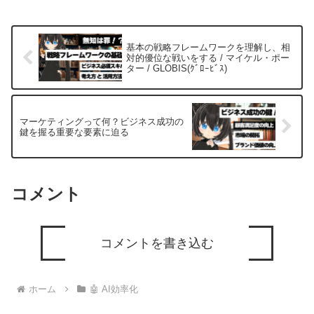
基本の戦略フレームワークを理解し、相
対的優位な戦いをする / マイケル・ポー
ター / GLOBIS(ｸﾞﾛｰﾋﾞｽ)
マーケティングって何？ビジネス成功の
鍵を握る重要な要素に迫る
コメント
コメントを書き込む
ホーム
🤖 AI効率化