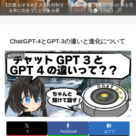
【読書 おすすめ】人生が好転す
新築一軒家 35年ローンの 家を売
る本に出会うことがある📗
る🏠️【完結】
ChatGPT-4とGPT-3の違いと進化について
🤖 AI効率化
X
Facebook
はてブ