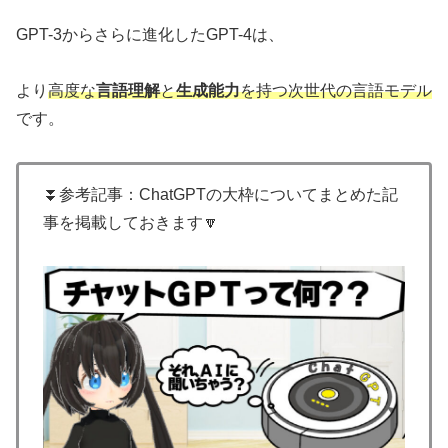
GPT-3からさらに進化したGPT-4は、
より
高度な
言語理解
と
生成能力
を持つ次世代の言語モデル
です。
⏬参考記事：ChatGPTの大枠についてまとめた記
事を掲載しておきます🔽