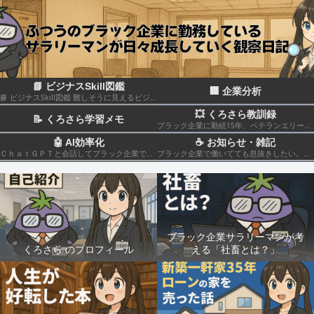
📘 ビジナスSkill図鑑
🏢 企業分析
📘 ビジナスSkill図鑑 難しそうに見えるビジネススキルも、構造化して分解すれば実はカンタン！いろんなスキルの組み合わせだということがわかると思います このカテゴリでは仕事のスキルを“ナスでもわかる”レベルで図解＆やさしく柔らかく解説していきます🍆
💥 くろさら教訓録
📝 くろさら学習メモ
ブラック企業に勤続15年、ベテランエリート社畜サラリーマンの経験を活かした日記です📗
🤖 AI効率化
☕ お知らせ・雑記
ＣｈａｔＧＰＴと会話してブラック企業での疲れを癒やしたり、自己成長のための知見を広げる💻
ブラック企業で働いてても息抜きしたい。。。
ブラック企業サラリーマンが考
くろさら のプロフィール
える「社畜とは？」