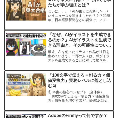
🤖 AI効率化
たちが学ぶ理由とは？
ついに、、、「AIが東大に合格した」と
いうニュースを聞きましたか？？？2025
年、日本経済新聞などの調査で、アメリ
カと中国の最先端AIが東京大学の入試問
題に挑戦し、ほとんどの学部で“合格レベ
ル”の判定を得る成績を出しました。
『なぜ、AIがイラストを生成でき
🤖 AI効率化
「え！？それって...
るのか？』AIがイラストを生成で
きる理由と、その可能性について
AIに聞いてみた💻
最近、AIを使ったイラスト作品が注目を
集めています。一部の人々は、AIがイラ
ストを生成できることに対して驚きを持
つ一方で、他の人々はAIがクリエイティ
ブな表現をする能力を信じられないかも
しれません。くろサラなぜAIがイラスト
「100文字で伝える＝削る力 × 価
🤖 AI効率化
を生成できるので...
値変換力」実務レベルに落とし込
む🍌
① 本書の核心コンセプト（全体像）
「100文字で伝える＝削る力 × 価値変換
力」情報量を増やすほど、価値は伝わら
なくなる重要なのは「事実」ではなく
「相手にとっての意味」100文字制限
は“思考をサボれない装置”▶ 商品プレゼ
AdobeのFireflyって何ですか？
🤖 AI効率化
ンでは「説明」では...