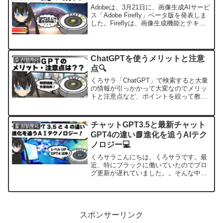
Adobeは、3月21日に、画像生成AIサービ
ス「Adobe Firefly」ベータ版を発表しま
した。Fireflyは、画像生成機能とテキス
トエフェクトを中心としたジェネレーテ
ィブAIモデルで、クリエイターが高品質
な画像生成やテキストエフェ...
ChatGPTを使うメリットと注意
🤖 AI効率化
点🔍
くろサラ「ChatGPT」で検索すると大量
の情報が引っかかって大変なのでメリッ
トと注意点など、ポイントを絞って教え
てくださいじぴてぃ先生わかりました。
メリットと注意点について簡潔にお伝え
しますこの記事では、ChatGPTというAI
チャットGPT3.5と最新チャット
🤖 AI効率化
チャットボ...
GPT4の違い📗進化を追うAIテク
ノロジー💻
くろサラこんにちは、くろサラです。最
近、特にブラックに働いていたのでブロ
グ更新が遅れていました。。そんな中、
仕事を効率化するためにChatGPT3.5から
4へアップグレードしました。記事にまと
めておきます。じぴてぃ先生くろサラさ
ん、GPT3...
スポンサーリンク