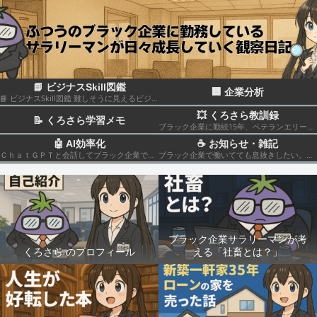
📘 ビジナスSkill図鑑
🏢 企業分析
📘 ビジナスSkill図鑑 難しそうに見えるビジネススキルも、構造化して分解すれば実はカンタン！いろんなスキルの組み合わせだということがわかると思います このカテゴリでは仕事のスキルを“ナスでもわかる”レベルで図解＆やさしく柔らかく解説していきます🍆
💥 くろさら教訓録
📝 くろさら学習メモ
ブラック企業に勤続15年、ベテランエリート社畜サラリーマンの経験を活かした日記です📗
🤖 AI効率化
☕ お知らせ・雑記
ＣｈａｔＧＰＴと会話してブラック企業での疲れを癒やしたり、自己成長のための知見を広げる💻
ブラック企業で働いてても息抜きしたい。。。
ブラック企業サラリーマンが考
くろさら のプロフィール
える「社畜とは？」