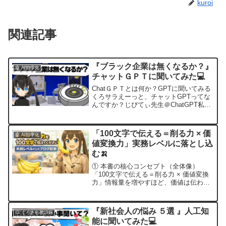
kuroi
関連記事
『ブラック企業は無くなるか？』
🤖 AI効率化
チャットＧＰＴに聞いてみた💻
ChatＧＰＴとは何か？GPTに聞いてみる
くろサラえーっと、チャットGPTってな
んですか？じぴてぃ先生＠ChatGPT私は
ChatGPTと呼ばれる、OpenAIが開発した
自然言語処理の大規模言語モデルです。
私はGPT-3.5アーキテクチャに...
「100文字で伝える＝削る力 × 価
🤖 AI効率化
値変換力」実務レベルに落とし込
む🍌
① 本書の核心コンセプト（全体像）
「100文字で伝える＝削る力 × 価値変換
力」情報量を増やすほど、価値は伝わら
なくなる重要なのは「事実」ではなく
「相手にとっての意味」100文字制限
は“思考をサボれない装置”▶ 商品プレゼ
『新社会人の悩み ５選 』人工知
💥 くろさら教訓録
ンでは「説明」では...
能に聞いてみた💻