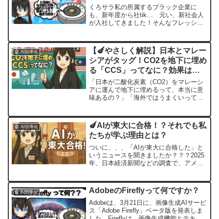
くろサラ私の所属するブラック企業に
も、新年度から社tik… 元い、新社会人
が入社してきました！そんなフレッシュ
な社会人の悩みについて、ブラック企業
に染まりきった私の肌感覚ではわからな
いことが多いので、今日もじぴてぃ先生
【🍆やさしく解説】日本とマレー
🤖 AI効率化
（ChatGPT）に聞...
シアがタッグ！CO2を地下に埋め
る「CCS」ってなに？効果はあ
るの？
「日本が二酸化炭素（CO2）をマレーシ
アに運んで地下に埋めるって、本当に意
味あるの？」「海外ではうまくいってる
の？」そんな疑問を持つあなたに向け
て、この記事では、• CO2地下貯留
（CCS）とはなにか？• 日本とマレーシ
🍆AIが東大に合格！？それでも私
🤖 AI効率化
アの協力内容• 海外...
たちが学ぶ理由とは？
ついに、、、「AIが東大に合格した」と
いうニュースを聞きましたか？？？2025
年、日本経済新聞などの調査で、アメリ
カと中国の最先端AIが東京大学の入試問
題に挑戦し、ほとんどの学部で“合格レベ
ル”の判定を得る成績を出しました。
AdobeのFireflyって何ですか？
🤖 AI効率化
「え！？それって...
Adobeは、3月21日に、画像生成AIサービ
ス「Adobe Firefly」ベータ版を発表しま
した。Fireflyは、画像生成機能とテキス