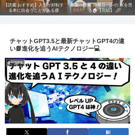
【読書 おすすめ】人生が好転す
新築一軒家 35年ローンの 家を売
る本に出会うことがある📗
る🏠️【完結】
チャットGPT3.5と最新チャットGPT4の違
い📗進化を追うAIテクノロジー💻
🤖 AI効率化