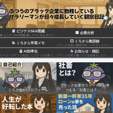
📘 ビジナスSkill図鑑
🏢 企業分析
📘 ビジナスSkill図鑑 難しそうに見えるビジネススキルも、構造化して分解すれば実はカンタン！いろんなスキルの組み合わせだということがわかると思います このカテゴリでは仕事のスキルを“ナスでもわかる”レベルで図解＆やさしく柔らかく解説していきます🍆
💥 くろさら教訓録
📝 くろさら学習メモ
ブラック企業に勤続15年、ベテランエリート社畜サラリーマンの経験を活かした日記です📗
🤖 AI効率化
☕ お知らせ・雑記
ＣｈａｔＧＰＴと会話してブラック企業での疲れを癒やしたり、自己成長のための知見を広げる💻
ブラック企業で働いてても息抜きしたい。。。
ブラック企業サラリーマンが考
くろさら のプロフィール
える「社畜とは？」