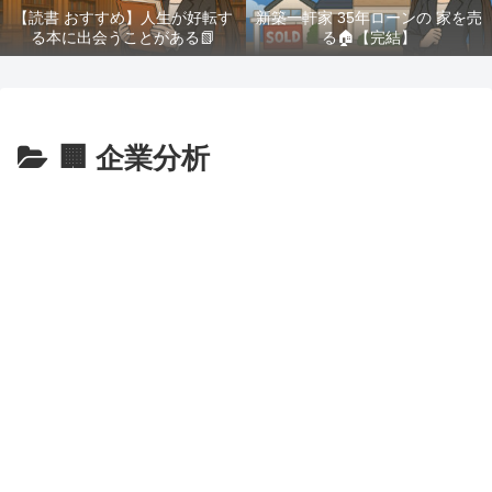
【読書 おすすめ】人生が好転す
新築一軒家 35年ローンの 家を売
る本に出会うことがある📗
る🏠️【完結】
🏢 企業分析