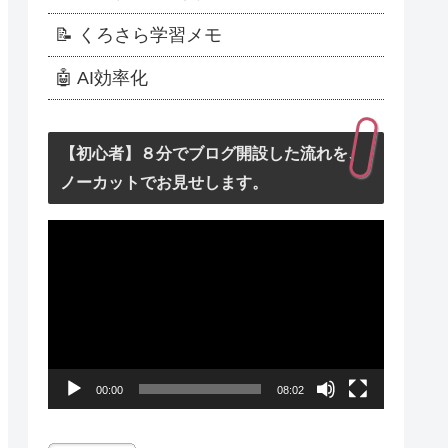
📝 くろさら学習メモ
🤖 AI効率化
【初心者】８分でブログ開設した流れを、
ノーカットでお見せします。
動
画
プ
レ
ー
00:00
08:02
ヤ
ー