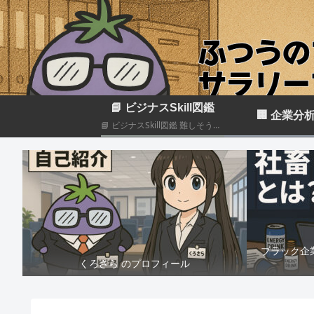
📘 ビジナスSkill図鑑
🏢 企業分
📘 ビジナスSkill図鑑 難しそうに見えるビジネススキルも、構造化して分解すれば実はカンタン！いろんなスキルの組み合わせだということがわかると思います このカテゴリでは仕事のスキルを“ナスでもわかる”レベルで図解＆やさしく柔らかく解説していきます🍆
ブラック企
くろさら のプロフィール