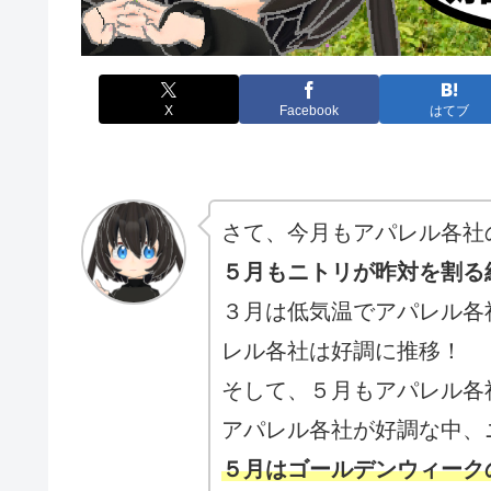
X
Facebook
はてブ
さて、今月もアパレル各社
５月もニトリが昨対を割る
３月は低気温でアパレル各
レル各社は好調に推移！
そして、５月もアパレル各
アパレル各社が好調な中、
５月はゴールデンウィーク