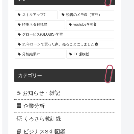
スキルアップ⤴️
読書のメモ📗（書評）
時事ネタ解説📰
youtube学習🎬
グロービス(GLOBIS)学習
35年ローンで買った家、売ることにしました🏠
分析結果💹
EC💰️物販
カテゴリー
☕ お知らせ・雑記
🏢 企業分析
💥 くろさら教訓録
📘 ビジナスSkill図鑑