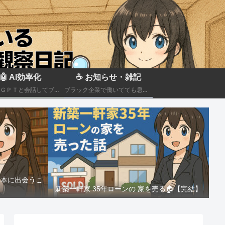
🤖 AI効率化
☕ お知らせ・雑記
ＣｈａｔＧＰＴと会話してブラック企業での疲れを癒やしたり、自己成長のための知見を広げる💻
ブラック企業で働いてても息抜きしたい。。。
る本に出会うこ
新築一軒家 35年ローンの 家を売る🏠️【完結】