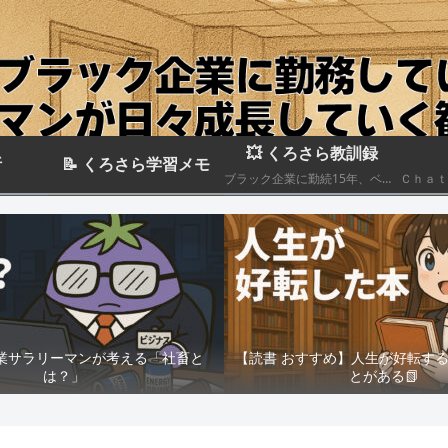
💥 くろさら教訓録
析
📝 くろさら学習メモ
ブラック企業に勤続15年、ベテランエリート社畜サラリーマンの経験を活かした日記です📗
業サラリーマンが考える「社畜と
【読書 おすすめ】人生が好転す
は？」
とがある📗